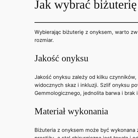
Jak wybrać biżuteri
Wybierając biżuterię z onyksem, warto zwró
rozmiar.
Jakość onyksu
Jakość onyksu zależy od kilku czynników, ta
widocznych skaz i inkluzji. Szlif onyksu
Gemmologicznego, jednolita barwa i brak 
Materiał wykonania
Biżuteria z onyksem może być wykonana ze s
prestiżu, a stal chirurgiczna jest trwała 