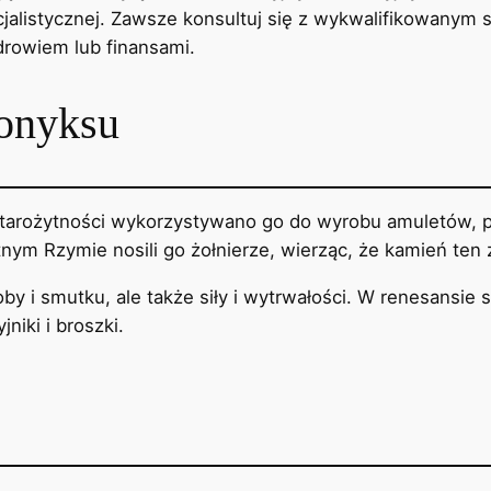
alistycznej. Zawsze konsultuj się z wykwalifikowanym s
drowiem lub finansami.
 onyksu
starożytności wykorzystywano go do wyrobu amuletów, p
nym Rzymie nosili go żołnierze, wierząc, że kamień ten
y i smutku, ale także siły i wytrwałości. W renesansie 
niki i broszki.