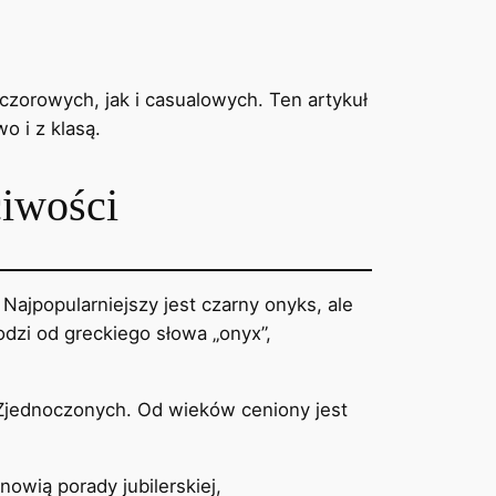
czorowych, jak i casualowych. Ten artykuł
o i z klasą.
ciwości
ajpopularniejszy jest czarny onyks, ale
dzi od greckiego słowa „onyx”,
 Zjednoczonych. Od wieków ceniony jest
owią porady jubilerskiej,