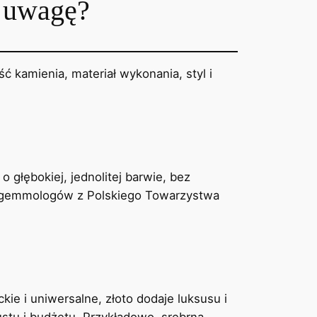
ć uwagę?
ć kamienia, materiał wykonania, styl i
o głębokiej, jednolitej barwie, bez
ług gemmologów z Polskiego Towarzystwa
kie i uniwersalne, złoto dodaje luksusu i
gustu i budżetu. Przykładowo, srebrna