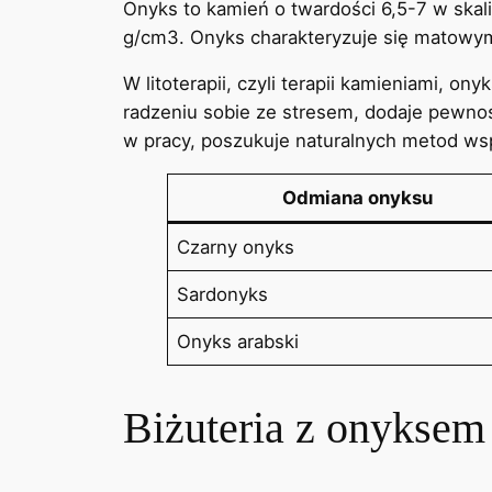
Onyks to kamień o twardości 6,5-7 w skal
g/cm3. Onyks charakteryzuje się matowym 
W litoterapii, czyli terapii kamieniami, o
radzeniu sobie ze stresem, dodaje pewno
w pracy, poszukuje naturalnych metod wsp
Odmiana onyksu
Czarny onyks
Sardonyks
Onyks arabski
Biżuteria z onyksem