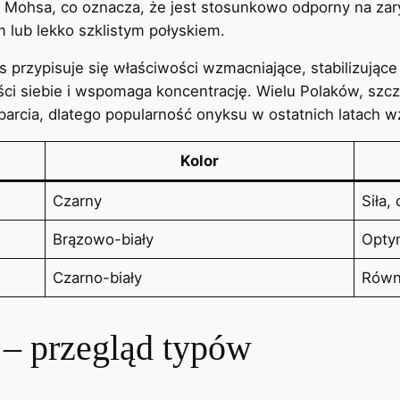
i Mohsa, co oznacza, że jest stosunkowo odporny na za
lub lekko szklistym połyskiem.
nyks przypisuje się właściwości wzmacniające, stabilizują
ści siebie i wspomaga koncentrację. Wielu Polaków, sz
arcia, dlatego popularność onyksu w ostatnich latach wz
Kolor
Czarny
Siła,
Brązowo-biały
Opty
Czarno-biały
Równo
 – przegląd typów