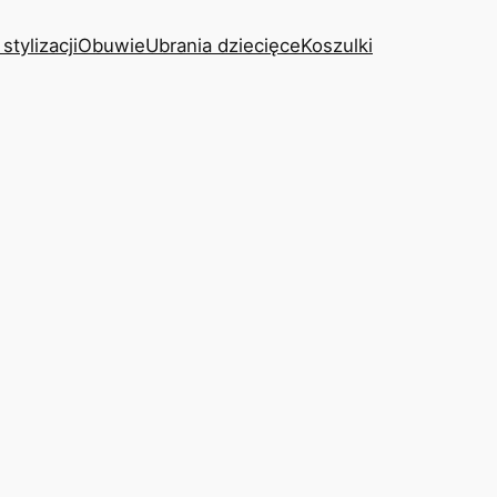
stylizacji
Obuwie
Ubrania dziecięce
Koszulki