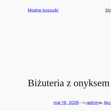
Przejdź
Modne koszulki
St
do
treści
Biżuteria z onyksem 
maj 19, 2026
—
admin
w
Akc
by