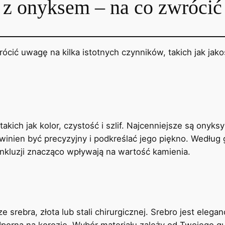
ę z onyksem – na co zwróci
cić uwagę na kilka istotnych czynników, takich jak jakoś
kich jak kolor, czystość i szlif. Najcenniejsze są onyksy 
 powinien być precyzyjny i podkreślać jego piękno. Wed
inkluzji znacząco wpływają na wartość kamienia.
rebra, złota lub stali chirurgicznej. Srebro jest eleganc
i odporna na korozję. Wybór materiału zależy od Twojego 